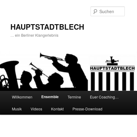
Zum
Inhalt
Suche
wechseln
HAUPTSTADTBLECH
… ein Berliner Klangerlebnis
Hauptmenü
Ensemble
Willkommen
Termine
Euer Coaching…
Musik
Videos
Kontakt
Presse-Download