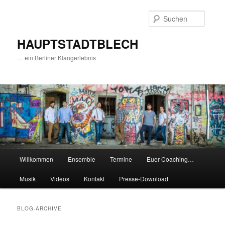
Zum
Zum
Inhalt
sekundären
Suche
wechseln
Inhalt
wechseln
HAUPTSTADTBLECH
… ein Berliner Klangerlebnis
Hauptmenü
Willkommen
Ensemble
Termine
Euer Coaching…
Musik
Videos
Kontakt
Presse-Download
BLOG-ARCHIVE